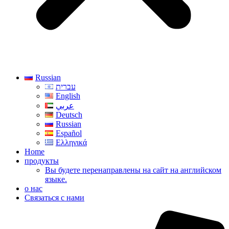
Russian
עברית
English
عربي
Deutsch
Russian
Español
Ελληνικά
Home
продукты
Вы будете перенаправлены на сайт на английском
языке.
о нас
Связаться с нами