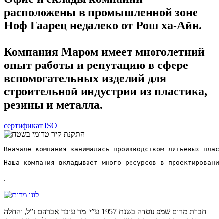
расположены в промышленной зоне
Ноф Гаарец недалеко от Рош ха-Айн.
Компания Маром имеет многолетний
опыт работы и репутацию в сфере
вспомогательных изделий для
строительной индустрии из пластика,
резины и металла.
сертификат ISO
Вначале компания занималась производством литьевых плас
Наша компания вкладывает много ресурсов в проектировани
.
חברת מרום שמפ נוסדה בשנת 1957 ע”י מר עובד אברהם ז”ל, והחלה