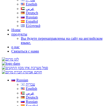
English
عربي
Deutsch
Russian
Español
Ελληνικά
Home
продукты
Вы будете перенаправлены на сайт на английском
языке.
о нас
Связаться с нами
Russian
עברית
English
عربي
Deutsch
Russian
Español