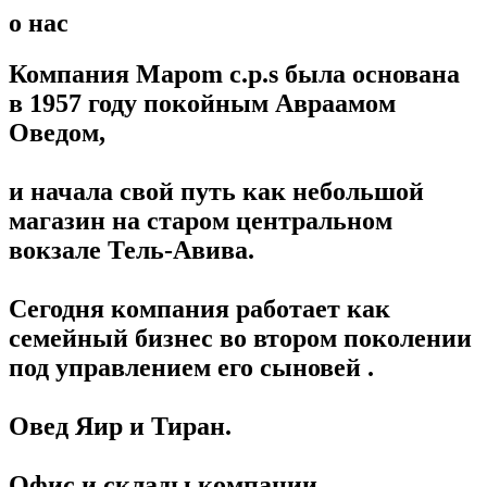
о нас
Компания Mapom c.p.s была основана
в 1957 году покойным Авраамом
Оведом,
и начала свой путь как небольшой
магазин на старом центральном
вокзале Тель-Авива.
Сегодня компания работает как
семейный бизнес во втором поколении
под управлением его сыновей .
Овед Яир и Тиран.
Офис и склады компании