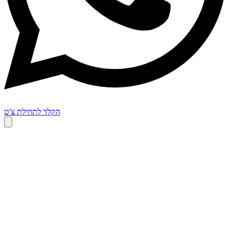
הקלד לתחילת צ'ט