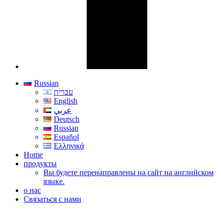
Russian
עברית
English
عربي
Deutsch
Russian
Español
Ελληνικά
Home
продукты
Вы будете перенаправлены на сайт на английском
языке.
о нас
Связаться с нами