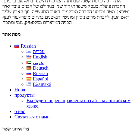
את דרכה כחנות קטנה שבתחנה המרכזית הישנה בתל- אביב. כיום,
החברה פועלת כעסק משפחתי דור שני בניהולם של הבנים עובד יאיר
וטיראן. מטה ומחסני החברה ממוקמים באזור התעשייה נוף הארץ שליד
ראש העין. לחברת מרום ניסיון ומוניטין רב-שנים בתחום מוצרי-עזר לענף
הבניה המיוצרים מפלסטיק, גומי ומתכת
מפת אתר
Russian
עברית
English
عربي
Deutsch
Russian
Español
Ελληνικά
Home
продукты
Вы будете перенаправлены на сайт на английском
языке.
о нас
Связаться с нами
צרו איתנו קשר