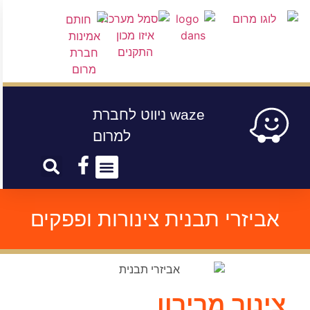
waze ניווט לחברת
למרום
עמוד בית
קטלוג איורים
קטלוג מוצרים
אביזרי תבנית צינורות ופפקים
צינור מרירון