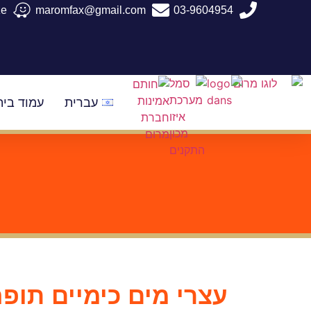
03-9604954
maromfax@gmail.com
aze
עברית
עמוד בית
עצרי מים כימיים תופ