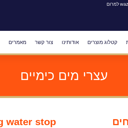
w למרום
קטלוג מוצרים
אודותינו
צור קשר
מאמרים
ק
עצרי מים כימיים
חים
g water stop