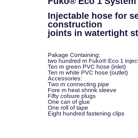
Fuko® Eco 1 System
Injectable hose for s
construction
joints in watertight s
:Pakage Containing
two hundred m Fuko® Eco 1 injec
Ten m green PVC hose (inlet)
Ten m white PVC hose (outlet)
:Accessories
Two m connecting pipe
Fore m heat shrink sleeve
Fifty colsure plugs
One can of glue
One roll of tape
Eight hundred fastening clips