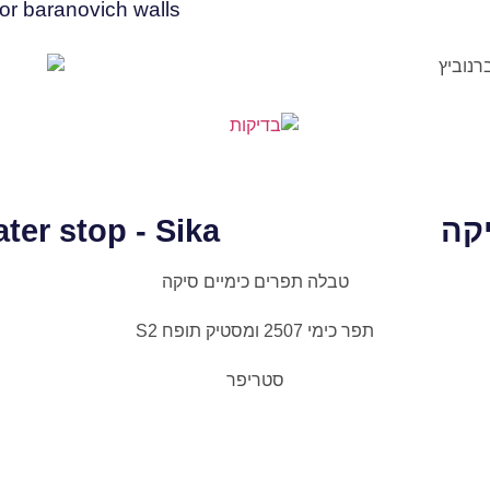
or baranovich walls
יקה
ter stop - Sika