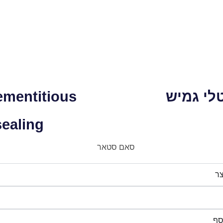
לי גמיש
cementitious
sealing
צר
סף