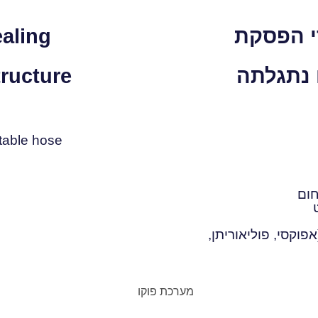
י הפסקת
ealing
 נתגלתה
tructure
table hose
פוקסי, פוליאוריתן,