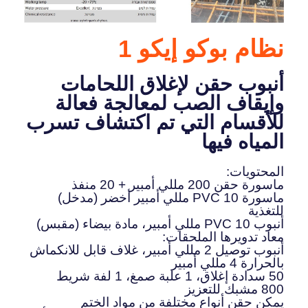
نظام بوكو إيكو 1
أنبوب حقن لإغلاق اللحامات
وإيقاف الصب لمعالجة فعالة
للأقسام التي تم اكتشاف تسرب
المياه فيها
المحتويات:
ماسورة حقن 200 مللي أمبير + 20 منفذ
ماسورة PVC 10 مللي أمبير أخضر (مدخل)
للتغذية
أنبوب PVC 10 مللي أمبير، مادة بيضاء (مقبس)
معاد تدويرها الملحقات:
أنبوب توصيل 2 مللي أمبير، غلاف قابل للانكماش
بالحرارة 4 مللي أمبير
50 سدادة إغلاق، 1 علبة صمغ، 1 لفة شريط
800 مشبك للتعزيز
يمكن حقن أنواع مختلفة من مواد الختم