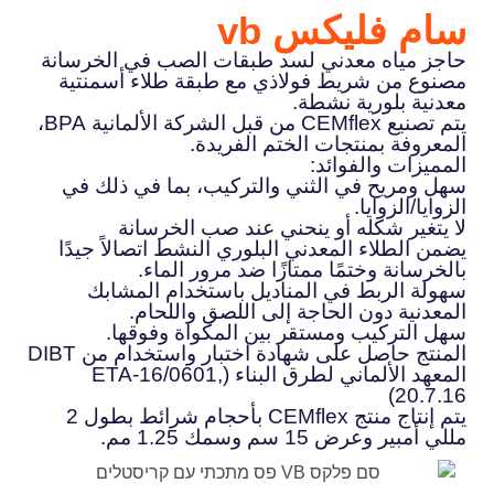
سام فليكس vb
حاجز مياه معدني لسد طبقات الصب في الخرسانة
مصنوع من شريط فولاذي مع طبقة طلاء أسمنتية
معدنية بلورية نشطة.
يتم تصنيع CEMflex من قبل الشركة الألمانية BPA،
المعروفة بمنتجات الختم الفريدة.
المميزات والفوائد:
سهل ومريح في الثني والتركيب، بما في ذلك في
الزوايا/الزوايا.
لا يتغير شكله أو ينحني عند صب الخرسانة
يضمن الطلاء المعدني البلوري النشط اتصالاً جيدًا
بالخرسانة وختمًا ممتازًا ضد مرور الماء.
سهولة الربط في المناديل باستخدام المشابك
المعدنية دون الحاجة إلى اللصق واللحام.
سهل التركيب ومستقر بين المكواة وفوقها.
المنتج حاصل على شهادة اختبار واستخدام من DIBT
المعهد الألماني لطرق البناء (ETA-16/0601,
20.7.16)
يتم إنتاج منتج CEMflex بأحجام شرائط بطول 2
مللي أمبير وعرض 15 سم وسمك 1.25 مم.