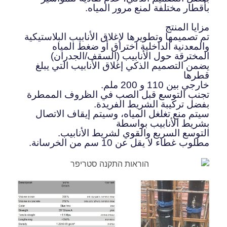
بأقطار مختلفة لمنع مرور المياه.
مزايا المنتج
تم تصميمها وتطويرها لإغلاق الأنابيب البلاستيكية
والمعدنية الداخلية اختراق أو ضغط المياه
المخترقة حول الأنابيب (السقف/الجدران)
يضمن التصميم الذكي إغلاق الأنابيب التي يبلغ
قطرها
خارجي بين 110 و 200 ملم.
تجنب التوسع قبل الصب في الظروف الممطرة
بفضل تركيبة الشريط الفريدة.
سيتم منع تغلغل المياه، وسيتم إيقاف الاتصال
بشريط الأنابيب بواسطة
التوسع السريع والقوي لشريط الأنابيب.
مطلوب غطاء لا يقل عن 10 سم من الخرسانة.