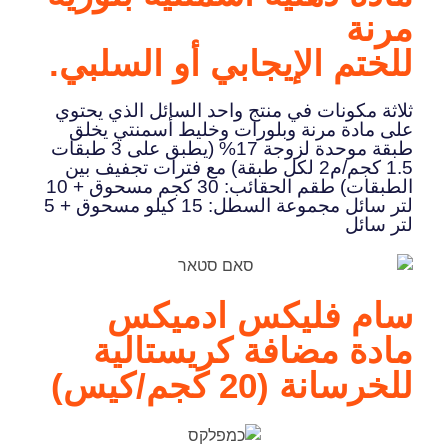
مرنة
للختم الإيجابي أو السلبي.
ثلاثة مكونات في منتج واحد السائل الذي يحتوي
على مادة مرنة وبلورات وخليط أسمنتي يخلق
طبقة موحدة لزوجة 17% (يطبق على 3 طبقات
1.5 كجم/م2 لكل طبقة) مع فترات تجفيف بين
الطبقات) طقم الحقائب: 30 كجم مسحوق + 10
لتر سائل مجموعة السطل: 15 كيلو مسحوق + 5
لتر سائل
سام فليكس ادميكس
مادة مضافة كريستالية
للخرسانة (20 كجم/كيس)