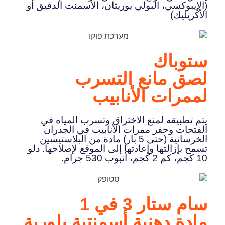
(الإيبوكسي، البولي يوريثان، الأسمنت الدقيق أو
الأكريليك)
ستوباك
لصق مانع التسرب
لممرات الأنابيب
يتم تطبيقه لمنع الاختراق وتسرب المياه في
الفتحات وحفر ممرات الأنابيب في الجدران
الخرسانية (حتى 5 بار) مادة من البلاستيسين
تسمح بإزالتها وإعادتها إلى الموقع لإصلاحها. دلو
10 كجم، كم 2 كجم، أنبوب 530 جرام.
سام ستار 3 في 1
مادة دهنية أسمنتية بلورية