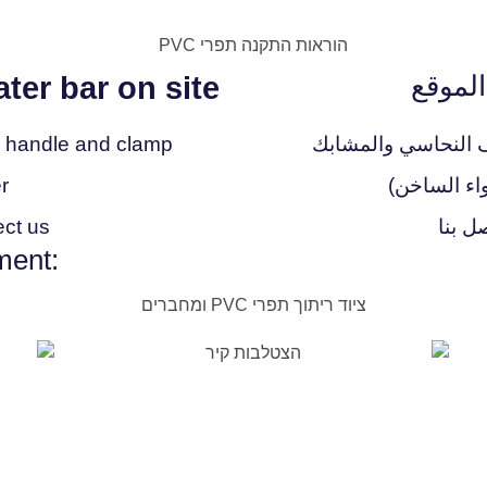
الموقع
ter bar on site
 handle and clamp
r
ل بنا
ect us
:Professional weling Equipment