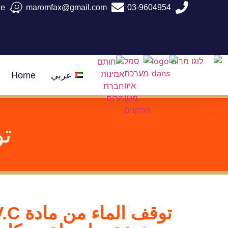
03-9604954
maromfax@gmail.com
aze
عربي
Home
تو
توقف الماء من مادة P.V.C