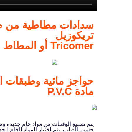
سدادات مطاطية من ص
تريكوزيل
Tricomer أو المطاط
حواجز مائية وطبقات ا
مادة P.V.C
يتم تصنيع الوقفات من مواد خام جديدة ومو
حسب الطلب. يتم اختبار المواد الخام الجد