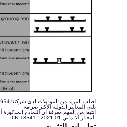
اطلب المزيد من الموديلات لدى شركتنا www.marom.biz 972+3-9604954
يلبي المعايير الدولية الأكثر صرامة:
انتبه! من المهم معرفة أن النماذج المذكورة أ
للمعيار الألماني DIN 18541-12021-01
تعليمات التثبيت