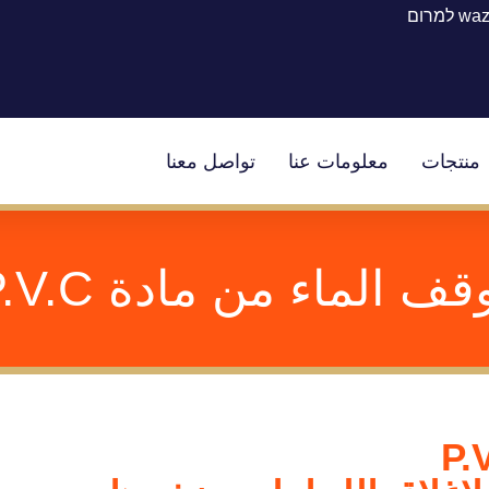
w למרום
منتجات
معلومات عنا
تواصل معنا
قف الماء من مادة P.V.C