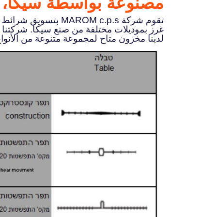
مصنوعة بواسطة سيكا، ل
تقوم شركة MAROM c.p.s بتسويق شرائط PVC للغلق
غرز بموديلات مختلفة من صنع سيكا. شركتنا ل
لدينا مخزون متاح لمجموعة متنوعة من الأنواع