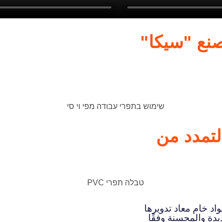
نع "سيكا"
لتمدد من
اد خام معاد تدويرها
يدة والمحسنة وفقًا