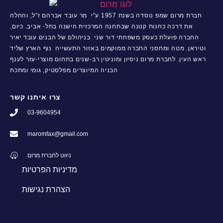
חברת מרום שמפ נוסדה בשנת 1957 ע”י מר עובד אברהם ז”ל, והחלה
את דרכה כחנות קטנה שבתחנה המרכזית הישנה בתל- אביב. כיום,
החברה פועלת כעסק משפחתי דור שני בניהולם של הבנים עובד יאיר
וטיראן. מטה ומחסני החברה ממוקמים באזור התעשייה נוף הארץ שליד
ראש העין. לחברת מרום ניסיון ומוניטין רב-שנים בתחום מוצרי-עזר לענף
הבניה המיוצרים מפלסטיק, גומי ומתכת
צרו איתנו קשר
03-9604954
maromfax@gmail.com
ניווט לחברת מרום
מדיניות הפרטיות
הצהרת נגישות
דיווידג
שומרי מרחק