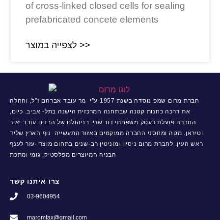
of cross-linked closed cells for sealing
prefabricated concete elements
לצפייה במוצר >>
חברת מרום שמפ נוסדה בשנת 1957 ע”י מר עובד אברהם ז”ל, והחלה
את דרכה כחנות קטנה שבתחנה המרכזית הישנה בתל- אביב. כיום,
החברה פועלת כעסק משפחתי דור שני בניהולם של הבנים עובד יאיר
וטיראן. מטה ומחסני החברה ממוקמים באזור התעשייה נוף הארץ שליד
ראש העין. לחברת מרום ניסיון ומוניטין רב-שנים בתחום מוצרי-עזר לענף
הבניה המיוצרים מפלסטיק, גומי ומתכת
צרו איתנו קשר
03-9604954
maromfax@gmail.com