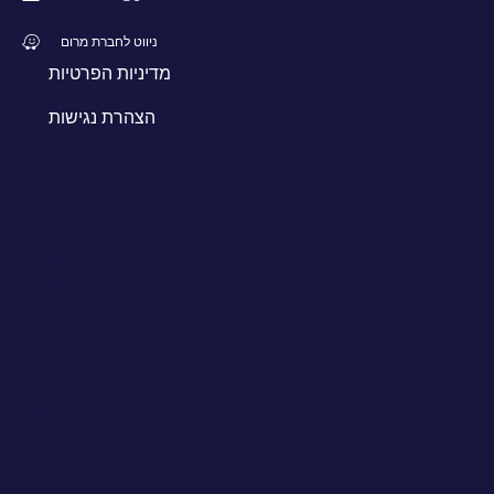
ניווט לחברת מרום
מדיניות הפרטיות
הצהרת נגישות
דיווידג
שומרי מרחק
עצרי מים כימיים
עצר מים כימי
אביזרי תבנית
מוצרי איטום
מאריכי מוטות ברזל
ספייסרים לקרמיקה
צלבים לקרמיקה
מערכות פילוס
שומרי מרחק מבטון
מרירון
קומפריבנד
תותב לממ”ד