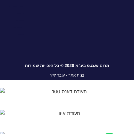
מאריכי מוטות ברזל
פקקומט
אטם לממ”ד
תבנית אבודה
אומניות
מרום ש.מ.פ בע"מ 2026 © כל הזכויות שמורות
בנית אתר - עובד יאיר