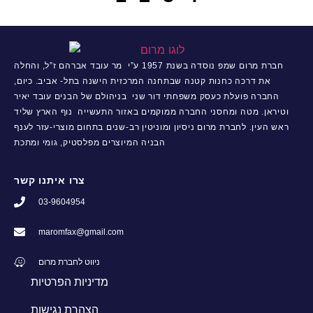
חברת מרום שמפ נוסדה בשנת 1957 ע”י מר עובד אברהם ז”ל, והחלה
את דרכה כחנות קטנה שבתחנה המרכזית הישנה בתל- אביב. כיום,
החברה פועלת כעסק משפחתי דור שני בניהולם של הבנים עובד יאיר
וטיראן. מטה ומחסני החברה ממוקמים באזור התעשייה נוף הארץ שליד
ראש העין. לחברת מרום ניסיון ומוניטין רב-שנים בתחום מוצרי-עזר לענף
הבניה המיוצרים מפלסטיק, גומי ומתכת
צרו איתנו קשר
03-9604954
maromfax@gmail.com
ניווט לחברת מרום
מדיניות הפרטיות
הצהרת נגישות